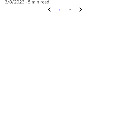
3/8/2023
5 min read
1
2
REDES SOCIAIS / CONTATOS
Rua do Retiro, 468
 - 
CEP 
13209-000 - Jundiaí - SP
danielterapeuta.com.br